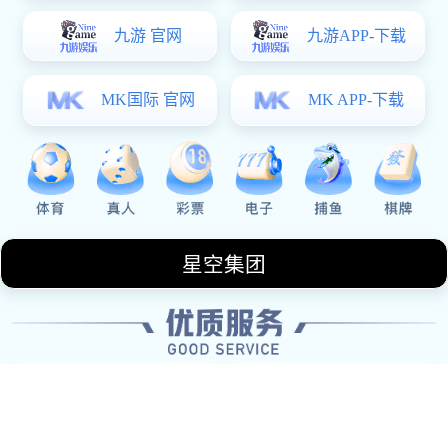
探讨上海乒乓球队速度之争，包括速度战术的
重要性、各方观点的碰撞、影响队伍发展的因
素以及未来展望，以此全面呈现这一争论的深
度和广度。
1、速度战术的重要性
速度作为乒乓球比赛中的关键因素，其重要性
不言而喻。在高速对抗中，选手需要快速反应
并做出精确决策。对于上海乒乓球队而言，提
升速度能够有效增强其竞争力，使其在国际赛
场上占据优势地位。通过快速击球和灵活移
动，选手可以打乱对手的节奏，从而获取主动
权。
此外，现代乒乓球的发展趋势也越来越强调速
度与力量的结合。随着比赛技术水平的不断提
高，一些传统战术逐渐被淘汰，而以快速进攻
为主的新兴打法开始崭露头角。因此，上海队
在训练过程中必须重视速度训练，以适应这种