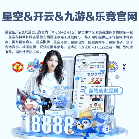
聚焦企业
首页
聚焦企业