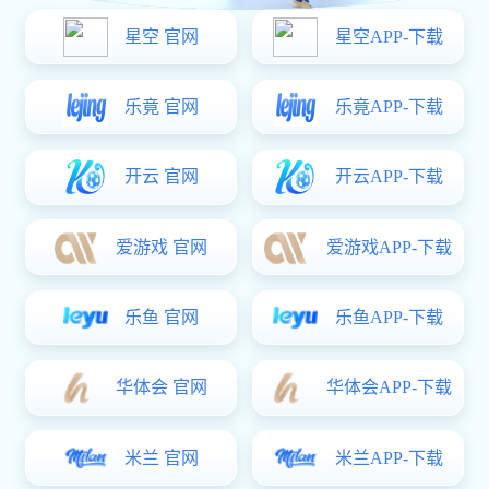
IG中路突破的得失分析与战术启
示
2026-06-09
本文将对IG战队在中路突破的得失进行全面分
析，并结合战术启示进行深入探讨。首先，我
们将回顾IG在比赛中实施的中路突破战术，分
析其在不同情况下所取得的成功与面临的挑
战。接着，将从团队配合、英雄选择、视野控
制和敌方反应四个方面展开具体阐述，逐步揭
示出影响中路突破成败的关键因素。在最后，