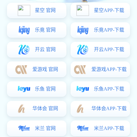
深度对话：探索陈芳在王者荣耀
中的成长与挑战之路
2026-05-01
在《王者荣耀》这款备受欢迎的手机游戏中，
玩家们不仅能够体验到激烈的竞技乐趣，还能
通过游戏中的角色成长与挑战展现个人的策略
与团队合作能力。本文将深入探讨陈芳在《王
者荣耀》中的成长历程和她所面临的挑战。我
们将从四个方面进行详细阐述：首先是陈芳对
游戏的初步认知与热情，其次是她在操作技能