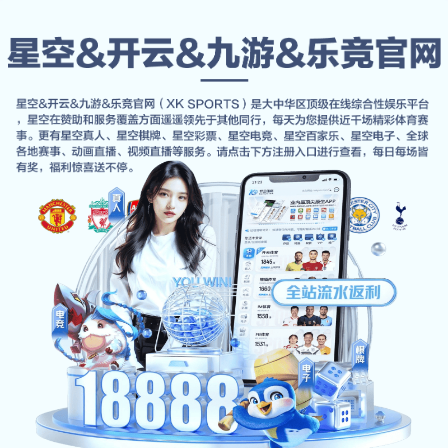
聚焦企业
首页
聚焦企业