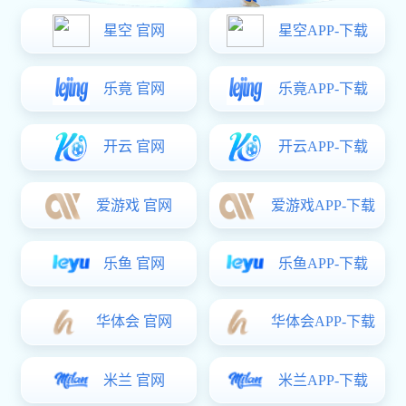
西安网球队在全国网球比赛中取
得佳绩经验排名创新高
2026-05-01
近年来，西安网球队在全国网球比赛中取得了
显著佳绩，尤其是在最新的一次赛事中，他们
的经验和实力得到了充分展现，团队排名创下
新高。这一成就不仅是队员们努力训练的结
果，更是教练团队科学指导和全体成员团结合
作的体现。本文将从四个方面详细阐述西安网
球队在全国比赛中的突出表现，包括训练理