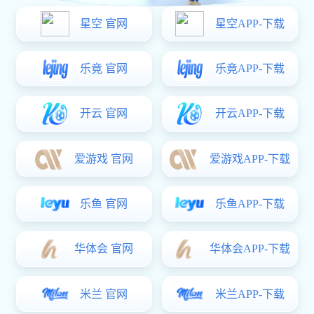
聚焦网球：探讨杭州网球队在速
度训练与比赛中的表现与提升策
略
2026-05-01
本篇文章将聚焦于杭州网球队在速度训练与比
赛中的表现及提升策略。首先，文章将探讨速
度训练的重要性，包括其对球员整体竞技状态
的影响和具体实施方法。接着，分析目前杭州
网球队在比赛中速度表现的现状，并揭示其存
在的问题。第三部分，将分享一些成功的提升