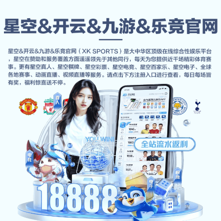
落地项目
首页
落地项目