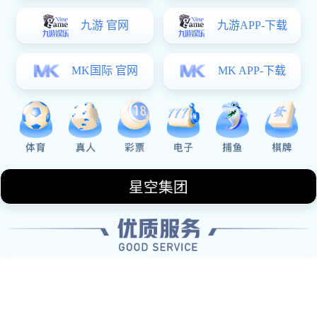
策略，以帮助球员在技术和战术层面更好地应
对比赛挑战。最后，结合实际情况，总结出杭
州网球队在未来发展中的关键要素，为进一步
提高队伍水平提供参考。本篇文章旨在为热爱
网球的人士提供有价值的信息，同时也为教练
员和运动员提供实用指导。
1、速度训练的重要性
速度训练是网球运动中不可或缺的一环，对提
高运动员的比赛表现具有重要意义。在快速反
应和灵活移动的基础上，运动员能够更好地应
对对手的发球和击球。因此，在日常训练中，
注重速度训练可以有效提升选手们的整体竞技
水平。
首先，通过高强度间歇性训练，可以帮助运动
员增强肌肉力量和耐力，使他们能够在比赛中
保持高效的移动。这种方式不仅能提高爆发
力，还能让球员在长时间对抗中保持精力充